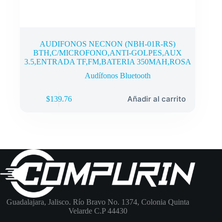
AUDIFONOS NECNON (NBH-01R-RS)
BTH,C/MICROFONO,ANTI-GOLPES,AUX
3.5,ENTRADA TF,FM,BATERIA 350MAH,ROSA
Audífonos Bluetooth
Añadir al carrito
$
139.76
Guadalajara, Jalisco. Río Bravo No. 1374, Colonia Quinta
Velarde C.P 44430