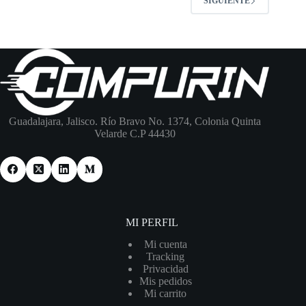
SIGUIENTE
Guadalajara, Jalisco. Río Bravo No. 1374, Colonia Quinta
Velarde C.P 44430
MI PERFIL
M
i cuenta
Tracking
Privac
idad
Mis pedidos
M
i carrito