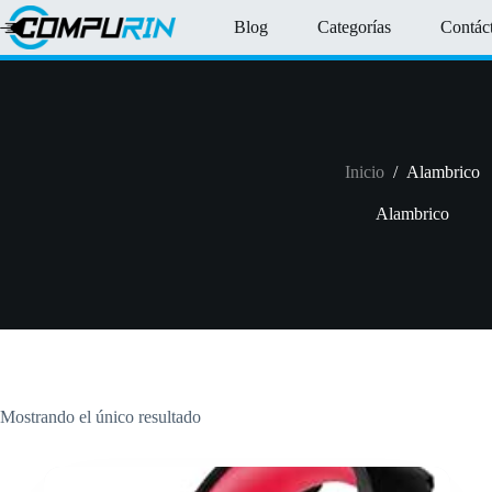
Saltar
Blog
Categorías
Contác
al
contenido
Inicio
/
Alambrico
Alambrico
Mostrando el único resultado