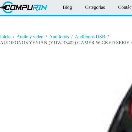
Saltar
Blog
Categorías
Contác
al
contenido
Inicio
/
Audio y video
/
Audífonos
/
Audífonos USB
/
AUDIFONOS YEYIAN (YDW-33402) GAMER WICKED SERIE