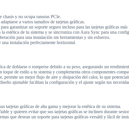
 chasis y no ocupa ranuras PCIe.
daptarse a varios tamaños de tarjetas gráficas.
para garantizar un soporte seguro incluso para las tarjetas gráficas más
 estética de tu sistema y se sincroniza con Aura Sync para una conf
beración para una instalación sin herramientas y sin esfuerzo.
 una instalación perfectamente horizontal.
fica de doblarse o romperse debido a su peso, asegurando un rendimiento
toque de estilo a tu sistema y complementa otros componentes compat
ine, permite un mejor flujo de aire y disipación del calor, lo que potenci
diseño ajustable facilitan la configuración y el ajuste según tus necesida
s tarjetas gráficas de alta gama y mejorar la estética de su sistema.
ble y quieren evitar que sus tarjetas gráficas se inclinen durante sesio
mas que desean un soporte para tarjetas gráficas versátil y fácil de insta