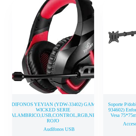
AUDIFONOS YEYIAN (YDW-33402) GAMER
Soporte P/dob
WICKED SERIE
934602) Enfo
3000,ALAMBRICO,USB,CONTROL,RGB,NEGRO
Vesa 75*75
ROJO
Acceso
Audífonos USB