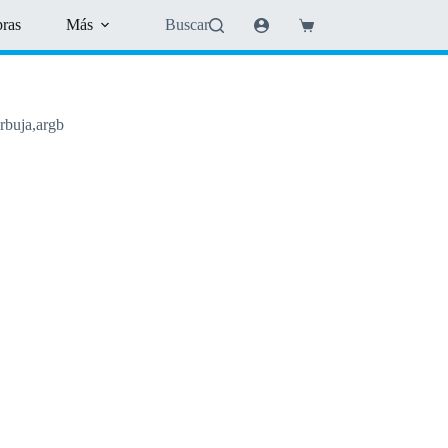
pras
Más
Buscar
Shopping
cart
rbuja,argb