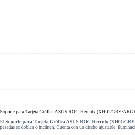
Vga,ajustable,nivel
Burbuja,argb
cantidad
Soporte para Tarjeta Gráfica ASUS ROG Herculx (XH01/GRY/ARG
El
Soporte para Tarjeta Gráfica ASUS ROG Herculx (XH01/G
pesadas se doblen o inclinen. Cuenta con un diseño ajustable, iluminac