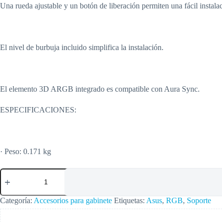
Una rueda ajustable y un botón de liberación permiten una fácil instala
El nivel de burbuja incluido simplifica la instalación.
El elemento 3D ARGB integrado es compatible con Aura Sync.
ESPECIFICACIONES:
· Peso: 0.171 kg
Card
Holder
Asus
(Xh01/gry/argb/vga
Categoría:
Accesorios para gabinete
Etiquetas:
Asus
,
RGB
,
Soporte
Holder)
Rogherculx,soporte