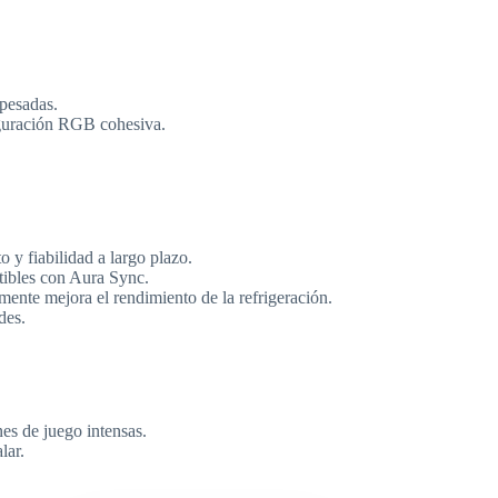
 pesadas.
iguración RGB cohesiva.
 y fiabilidad a largo plazo.
ibles con Aura Sync.
almente mejora el rendimiento de la refrigeración.
des.
nes de juego intensas.
lar.