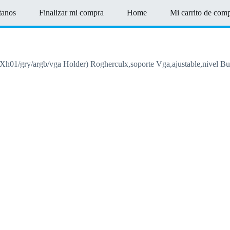
tanos
Finalizar mi compra
Home
Mi carrito de com
Xh01/gry/argb/vga Holder) Rogherculx,soporte Vga,ajustable,nivel Bu