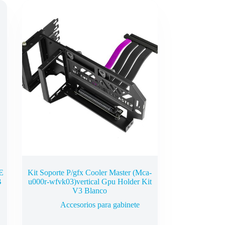
E
Kit Soporte P/gfx Cooler Master (Mca-
B
u000r-wfvk03)vertical Gpu Holder Kit
V3 Blanco
Accesorios para gabinete