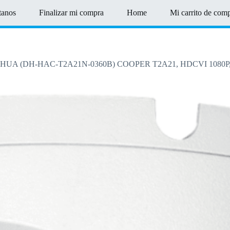
tanos
Finalizar mi compra
Home
Mi carrito de com
 (DH-HAC-T2A21N-0360B) COOPER T2A21, HDCVI 1080P, 7