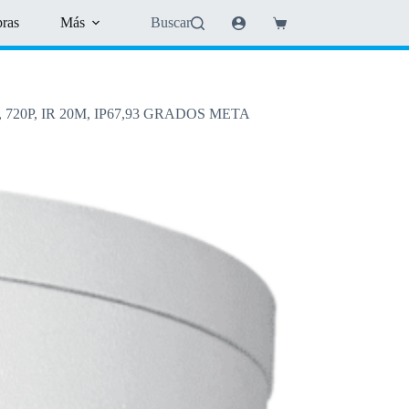
pras
Más
Buscar
Shopping
cart
20P, IR 20M, IP67,93 GRADOS META